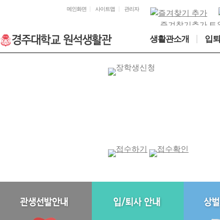
수용인원
입사
메인화면
사이트맵
관리자
주요시설
퇴사
시설앨범
즐겨찾기추가
트
조직구성
생활관소개
입
오시는길
[2023-2] 원석생활관
모집대상 : 신입생, 재학생, 복학예정자, 편입생
접수기간 : 2023년 08월 01일(10시) ~ 08월 11일(24시)